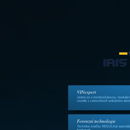
VINexpert
Jedná se o mnohoúčelovou, modulární 
vozidle z celosvětově unikátního ident
Forenzní technologie
Technika značky REGULA je specializ
bankovek.